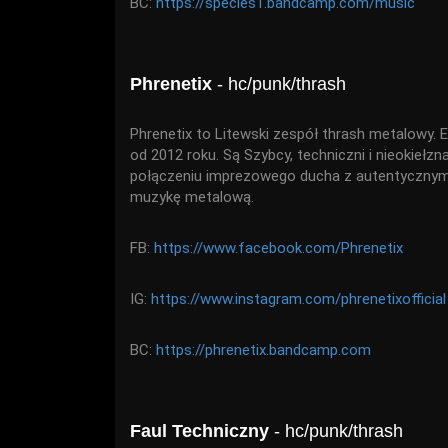
BC:
https://species1.bandcamp.com/music
Phrenetix
- hc/punk/thrash
Phrenetix to Litewski zespół thrash metalowy.
od 2012 roku. Są Szybcy, techniczni i nieokiełzna
połączeniu imprezowego ducha z autentycznym
muzykę metalową.
FB:
https://www.facebook.com/Phrenetix
IG:
https://www.instagram.com/phrenetixofficial
BC:
https://phrenetix.bandcamp.com
Faul Techniczny
- hc/punk/thrash