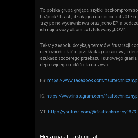
To polska grupa grająca szybki, bezkompromis
hc/punk/thrash, działająca na scenie od 2017 ro
trzy pełne wydawnictwa oraz jedno EP, a podcz
ich najnowszy album zatytułowany „DOM”.
Teksty zespołu dotykają tematów frustracji cod
nierówności, które przekładają na surową, inten
szukasz szczerego przekazu i surowego grania 
depresyjnego rock’n’rolla na żywo
FB:
https://www.facebook.com/faultechnicznyp
IG:
https://www.instagram.com/faultechniczny
YT:
https://youtube.com/@faultechniczny9879
Herzoga
- thrash metal