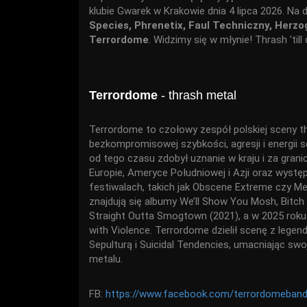
klubie Gwarek w Krakowie dnia 4 lipca 2026. Na
Species, Phrenetix, Faul Techniczny, Herzo
Terrordome
. Widzimy się w młynie! Thrash 'till
Terrordome
- thrash metal
Terrordome to czołowy zespół polskiej sceny t
bezkompromisowej szybkości, agresji i energii s
od tego czasu zdobył uznanie w kraju i za grani
Europie, Ameryce Południowej i Azji oraz wystę
festiwalach, takich jak Obscene Extreme czy M
znajdują się albumy We’ll Show You Mosh, Bitch 
Straight Outta Smogtown (2021), a w 2025 roku
with Violence. Terrordome dzielił scenę z legend
Sepulturą i Suicidal Tendencies, umacniając s
metalu.
FB:
https://www.facebook.com/terrordomeban