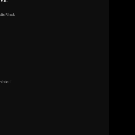
KIE”
dioBlack
istorii