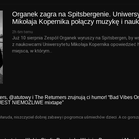
Organek zagra na Spitsbergenie. Uniwersy
Mikołaja Kopernika połączy muzykę i nau
2h 6m temu
Już 10 sierpnia Zespół Organek wyruszy na Spitsbergen, by w
z naukowcami Uniwersytetu Mikołaja Kopernika opowiedzieć h
miejsca, w którym…
ers, @atutowy i The Returners zrujnują ci humor! “Bad Vibes On
O JEST NIEMOŻLIWE mixtape”
n Maruda, niszczyciel dobrej zabawy i pogromca uśmiechów dzieci. A co gorsz