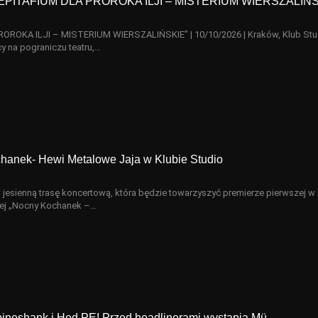
h „EPITAFIUM DLA PROROKA ILJI – MISTERIUM WIERSZALIŃS
PROROKA ILJI – MISTERIUM WIERSZALIŃSKIE” | 10/10/2026 | Kraków, Klub Stu
y na pograniczu teatru,…
hanek- Hewi Metalowe Jaja w Klubie Studio
esienną trasę koncertową, która będzie towarzyszyć premierze pierwszej w h
nej „Nocny Kochanek –…
pineshank i Hed PE! Przed headlinerami wystąpią Mü