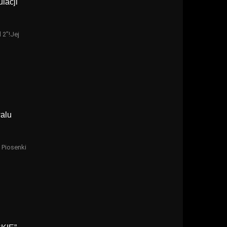
lacji
 2”!Jej
alu
 Piosenki