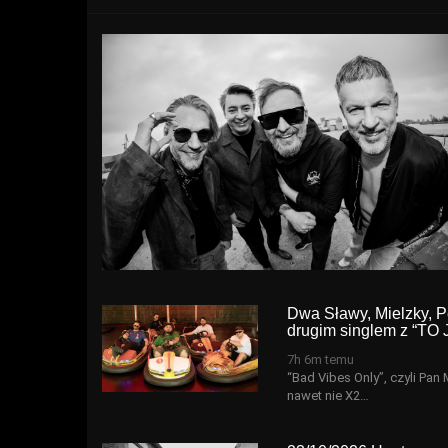
Dwa Sławy, Mielzky, P
drugim singlem z “T
7h 6m temu
“Bad Vibes Only”, czyli Pa
nawet nie X2…