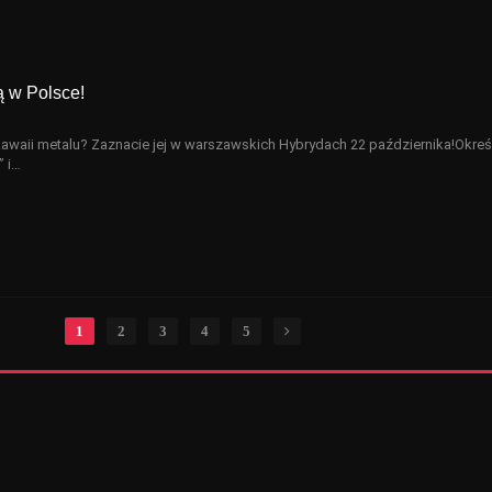
ą w Polsce!
waii metalu? Zaznacie jej w warszawskich Hybrydach 22 października!Określ
” i…
1
2
3
4
5