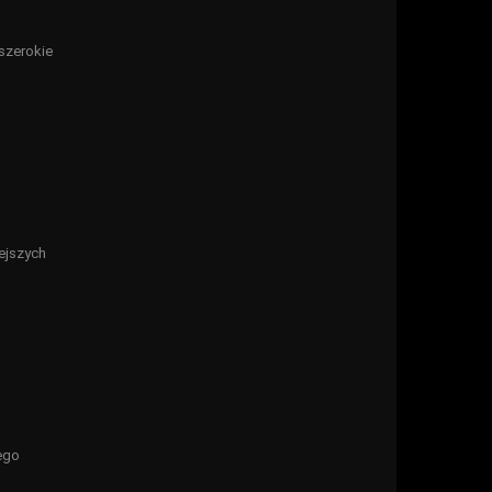
 szerokie
iejszych
iego