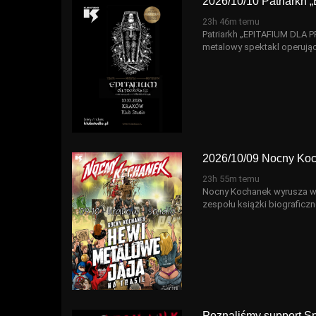
2026/10/10 Patriark
23h 46m temu
Patriarkh „EPITAFIUM DLA 
metalowy spektakl operując
2026/10/09 Nocny Koc
23h 55m temu
Nocny Kochanek wyrusza w j
zespołu książki biograficz
Poznaliśmy support S