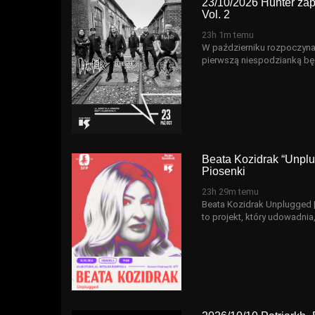
23/10/2026 Hunter zap
Vol. 2
23h 1m temu
W październiku rozpoczynam
pierwszą niespodzianką bę
Beata Kozidrak “Unpl
Piosenki
23h 29m temu
Beata Kozidrak Unplugged |
to projekt, który udowadni