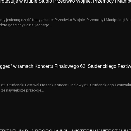
rotestuje w Klubie Studio Przeciwko Wojnie, Przemocy i Manipu
y jesienną część trasy „Hunter Przeciwko Wojnie, Przemocy i Manipulacji Vol
dzie gościnny udział jednego…
ugged” w ramach Koncertu Finałowego 62. Studenckiego Festiw
 62. Studencki Festiwal PiosenkiKoncert Finałowy 62. Studenckiego Festiwalu
a, że największe przeboje…