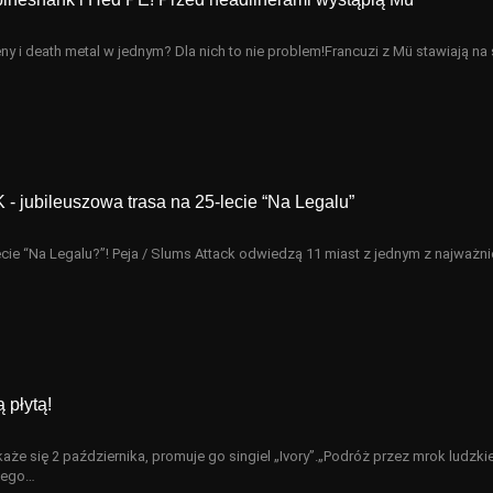
ny i death metal w jednym? Dla nich to nie problem!Francuzi z Mü stawiają na
jubileuszowa trasa na 25-lecie “Na Legalu”
ecie “Na Legalu?”! Peja / Slums Attack odwiedzą 11 miast z jednym z najważn
 płytą!
każe się 2 października, promuje go singiel „Ivory”.„Podróż przez mrok ludzk
wego…