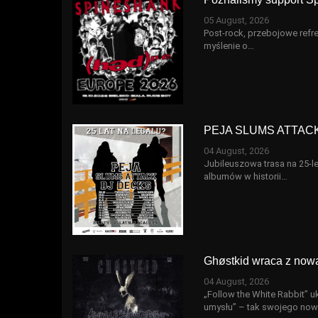
05 August, 2026
Post-rock, przebojowe refre
myślenie o…
PEJA SLUMS ATTACK - 
04 August, 2026
Jubileuszowa trasa na 25-l
albumów w historii…
Ghøstkid wraca z nową
04 August, 2026
„Follow the White Rabbit” u
umysłu” – tak swojego no