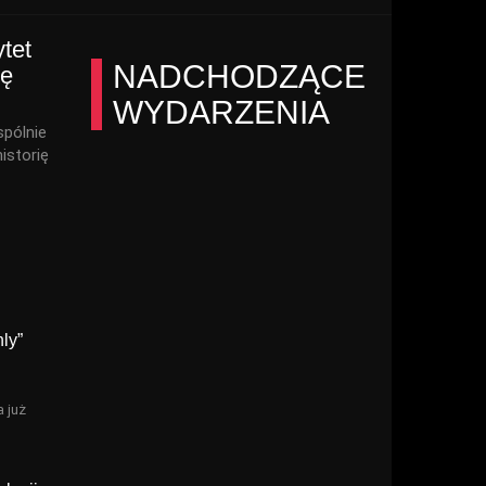
tet
NADCHODZĄCE
kę
WYDARZENIA
spólnie
istorię
ly”
a już