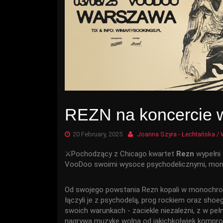
REZN na koncercie w
20 February, 2025
Joanna Szyra - Łechtańska / 
⚔️Pochodzący z Chicago kwartet
Rezn
wypełni 
VooDoo swoimi wysoce psychodelicznymi, mo
Od swojego powstania Rezn kopali w monochro
łączyli je z psychodelą, prog rockiem oraz sho
swoich warunkach - zaciekle niezależni, z w pe
nagrywa muzykę wolną od jakichkolwiek kompro