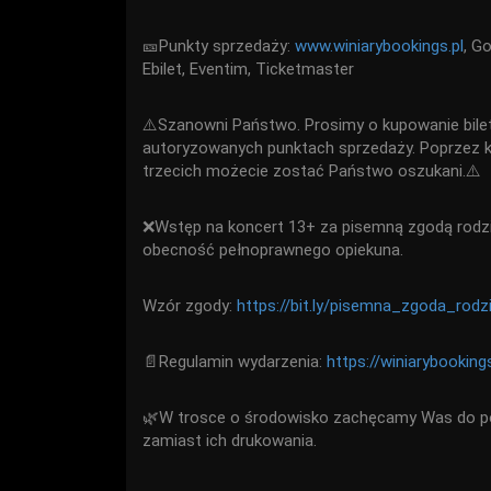
🎫Punkty sprzedaży:
www.winiarybookings.pl
, Go
Ebilet, Eventim, Ticketmaster
⚠️Szanowni Państwo. Prosimy o kupowanie bile
autoryzowanych punktach sprzedaży. Poprzez 
trzecich możecie zostać Państwo oszukani.⚠️
❌Wstęp na koncert 13+ za pisemną zgodą rodzi
obecność pełnoprawnego opiekuna.
Wzór zgody:
https://bit.ly/pisemna_zgoda_rodz
📄Regulamin wydarzenia:
https://winiarybooking
🌿W trosce o środowisko zachęcamy Was do po
zamiast ich drukowania.