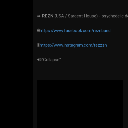
➡
REZN
(USA / Sargent House) - psychedelic 
🌐
https://www.facebook.com/reznband
🌐
https://www.instagram.com/rezzzn
🔊”Collapse”: