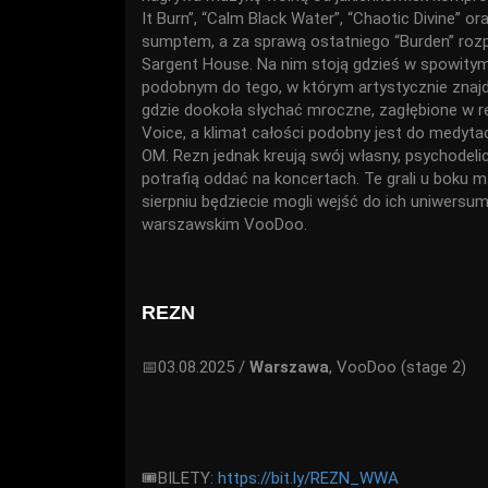
It Burn”, “Calm Black Water”, “Chaotic Divine” o
sumptem, a za sprawą ostatniego “Burden” roz
Sargent House. Na nim stoją gdzieś w spowit
podobnym do tego, w którym artystycznie znajdu
gdzie dookoła słychać mroczne, zagłębione w rev
Voice, a klimat całości podobny jest do medyta
OM. Rezn jednak kreują swój własny, psychodeli
potrafią oddać na koncertach. Te grali u boku m.i
sierpniu będziecie mogli wejść do ich uniwers
warszawskim VooDoo.
REZN
📅03.08.2025 /
Warszawa
, VooDoo (stage 2)
🎟BILETY:
https://bit.ly/REZN_WWA