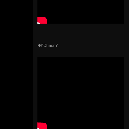
🔊”Chasm”: