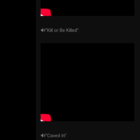
🔊”Kill or Be Killed”:
🔊”Caved In”: