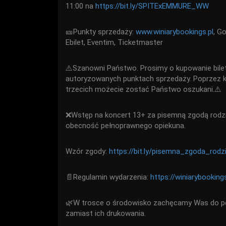
11:00 na
https://bit.ly/SPITExEMMURE_WW
🎫Punkty sprzedaży:
www.winiarybookings.pl
, Go
Ebilet, Eventim, Ticketmaster
⚠️Szanowni Państwo. Prosimy o kupowanie bile
autoryzowanych punktach sprzedaży. Poprzez 
trzecich możecie zostać Państwo oszukani.⚠️
❌Wstęp na koncert 13+ za pisemną zgodą rodzi
obecność pełnoprawnego opiekuna.
Wzór zgody:
https://bit.ly/pisemna_zgoda_rodz
📄Regulamin wydarzenia:
https://winiarybooking
🌿W trosce o środowisko zachęcamy Was do po
zamiast ich drukowania.