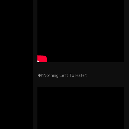
🔊”Nothing Left To Hate”: