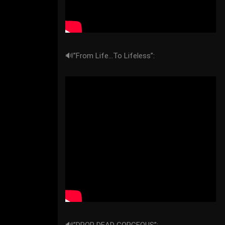
🔊”From Life…To Lifeless”: