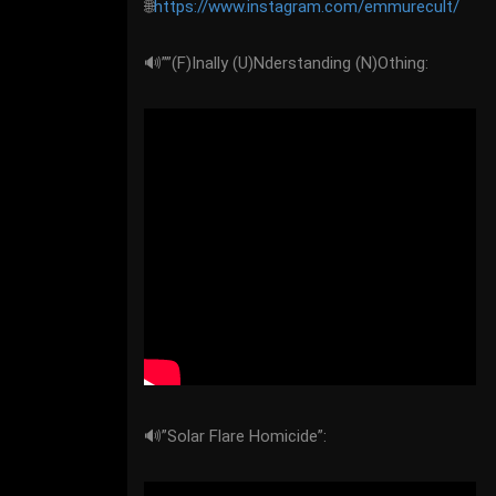
🌐
https://www.instagram.com/emmurecult/
🔊””(F)Inally (U)Nderstanding (N)Othing:
🔊”Solar Flare Homicide”: