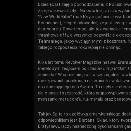
Dziesięć lat zajęło pochodzącemu z Południowej
zarejestrować 5 płyt. Na ostatniej z nich, wydan
“New World Killer” (na którym gościnnie wystąpil
Boundaries), zespół udowodnił, że jest jedną z
deathcore’u. Downtempo, ale też wariackie te
thrashowe riffy, a wszystko oczywiście okras
Tehraniego
, jakby wyciągniętymi z koszmaru. 
takiego rozpoczęcia roku lepiej nie ominąć.
Kilka lat temu Revolver Magazine nazwał
Emmu
metalowym zespołem od czasów Limp Bizkit
”. 
zmieniło? W sumie nie jest to szczególnie isto
raczej swoich przekonań nie zmienili i w dalszy
do otaczającego nas świata. Tu nigdy nie chod
ale o pasję i szczerość, którą grupa wypluwała
mieszanki metalcore’u, nu-metalu oraz beatdo
Tak jak Spite to czołówka amerykańskiego death
odpowiednikiem jest
Distant.
Skład, który twor
Bratysławy, łączy naznaczoną dysonansami gał