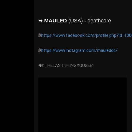
➡
MAULED
(USA) - deathcore
🌐
https://www.facebook.com/profile.php?id=10
🌐
https://www.instagram.com/mauleddc/
🔊”THELASTTHINGYOUSEE”: