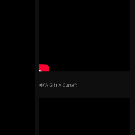
🔊”A Gift A Curse”: