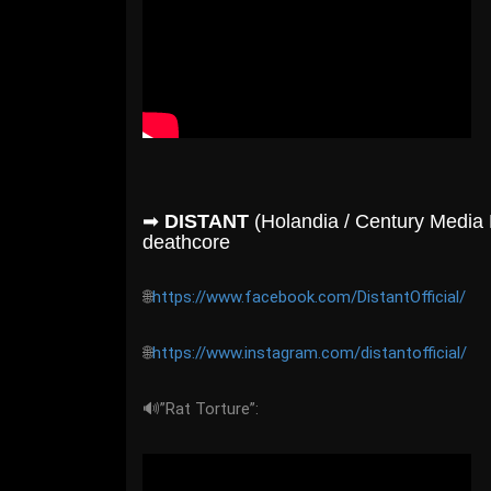
➡
DISTANT
(Holandia / Century Media
deathcore
🌐
https://www.facebook.com/DistantOfficial/
🌐
https://www.instagram.com/distantofficial/
🔊”Rat Torture”: