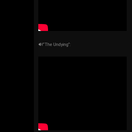
🔊”The Undying”: