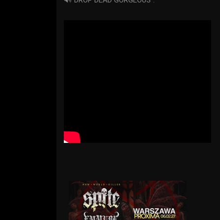
🔊”DROP DEAD GORGEOUS”: