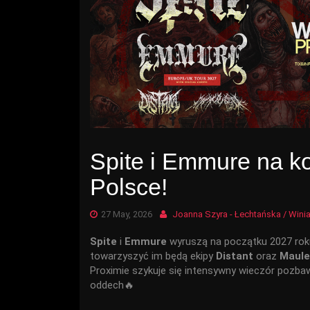
Spite i Emmure na k
Polsce!
27 May, 2026
Joanna Szyra - Łechtańska / Wini
Spite
i
Emmure
wyruszą na początku 2027 roku
towarzyszyć im będą ekipy
Distant
oraz
Maule
Proximie szykuje się intensywny wieczór pozb
oddech🔥