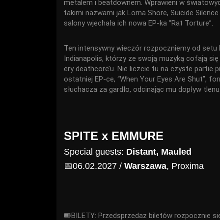
metalem i beatdownem. Wprawieni w światowych s
takimi nazwami jak Lorna Shore, Suicide Silence
salony wjechała ich nowa EP-ka “Rat Torture”.
Ten intensywny wieczór rozpoczniemy od setu 
Indianapolis, którzy ze swoją muzyką cofają si
ery deathcore’u. Nie liczcie tu na czyste partie
ostatniej EP-ce, “When Your Eyes Are Shut”, fo
słuchacza za gardło, odcinając mu dopływ tlen
SPITE x EMMURE
Special guests:
Distant, Mauled
📅06.02.2027 /
Warszawa
, Proxima
🎟BILETY: Przedsprzedaż biletów rozpocznie się