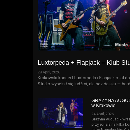
Luxtorpeda + Flapjack – Klub St
28 April, 2026
Krakowski koncert Luxtorpeda i Flapjack miał do
Studio wypełnił się ludźmi, ale bez ścisku — bard
GRAŻYNA AUGUŚC
w Krakowie
24 April, 2026
Grażyna Auguścik wra
przyjechała na kilka k
się w Nowohuckim Cen