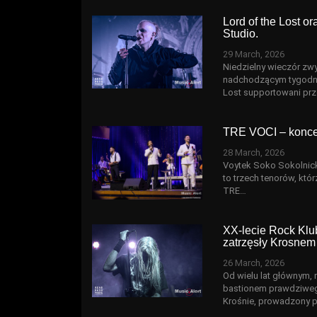
Lord of the Lost or
Studio.
29 March, 2026
Niedzielny wieczór zw
nadchodzącym tygodni
Lost supportowani prze
TRE VOCI – konce
28 March, 2026
Voytek Soko Sokolnick
to trzech tenorów, któr
TRE…
XX-lecie Rock Klub
zatrzęsły Krosnem
26 March, 2026
Od wielu lat głównym,
bastionem prawdziwego
Krośnie, prowadzony 