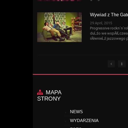
Wywiad z The Gat
29 April, 2015
Progressive rockn`n`rol
duĹźo we wspĂłĹczes
rĂłwnieĹź jazzowego pr
1
MAPA
STRONY
NEWS
WYDARZENIA