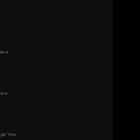
ała w
ie w
jak "Five