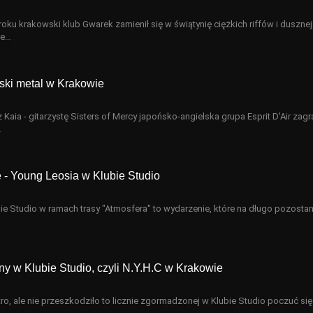
oku krakowski klub Gwarek zamienił się w świątynię ciężkich riffów i dusznej
ie…
oński metal w Krakowie
Kaia - gitarzystę Sisters of Mercy japońsko-angielska grupa Esprit D'Air zagr
…
e - Young Leosia w Klubie Studio
ie Studio w ramach trasy "Atmosfera" to wydarzenie, które na długo pozostan
ny w Klubie Studio, czyli N.Y.H.C w Krakowie
o, ale nie przeszkodziło to licznie zgormadzonej w Klubie Studio poczuć się 