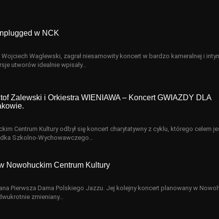
unplugged w NCK
 Wojciech Waglewski, zagrał niesamowity koncert w bardzo kameralnej i inty
sje utworów idealnie wpisały…
sztof Zalewski i Orkiestra WIENIAWA – Koncert GWIAZDY DLA
kowie.
im Centrum Kultury odbył się koncert charytatywny z cyklu, którego celem je
rodka Szkolno-Wychowawczego…
w Nowohuckim Centrum Kultury
na Pierwsza Dama Polskiego Jazzu. Jej kolejny koncert planowany w Nowo
 dwukrotnie zmieniany…