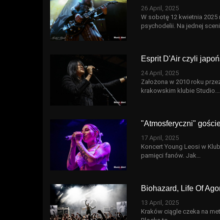
26 April, 2025
W sobotę 12 kwietnia 2025 r
psychodelii. Na jednej scen
Esprit D'Air czyli jap
24 April, 2025
Założona w 2010 roku przez 
krakowskim klubie Studio.
"Atmosferyczni" gości
17 April, 2025
Koncert Young Leosi w Klub
pamięci fanów. Jak…
Biohazard, Life Of Ago
13 April, 2025
Kraków ciągle czeka na metr