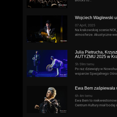
Blocks to…
Wojciech Waglewski 
07 April, 2025
Na krakowskiej scenie NCK,
atmosferze. Akustyczne wer
Julia Pietrucha, Krzy
AUTYZMU 2025 w Kra
5h 59m temu
Po raz dziewiąty w Nowohuck
wsparcie Specjalnego Oś
Ewa Bem zaśpiewała 
6h 4m temu
Ewa Bem to niekwestionowa
Centrum Kultury miał bodaj