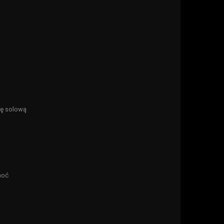
rę solową
hoć