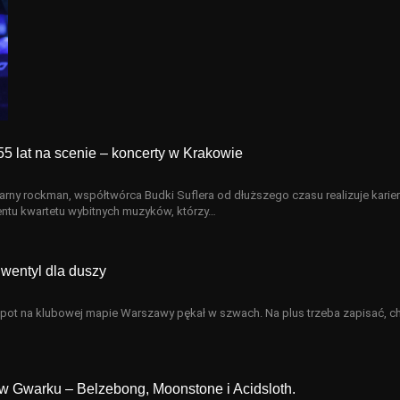
55 lat na scenie – koncerty w Krakowie
rny rockman, współtwórca Budki Suflera od dłuższego czasu realizuje karie
ntu kwartetu wybitnych muzyków, którzy…
wentyl dla duszy
pot na klubowej mapie Warszawy pękał w szwach. Na plus trzeba zapisać, c
w Gwarku – Belzebong, Moonstone i Acidsloth.